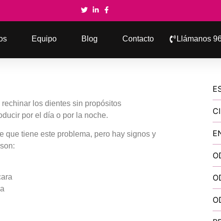
os
Equipo
Blog
Contacto
Llámanos 96
E
 rechinar los dientes sin propósitos
C
ducir por el día o por la noche.
E
 que tiene este problema, pero hay signos y
son:
O
cara
O
da
O