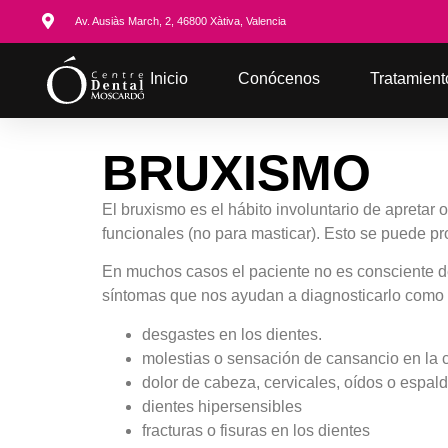
Av. Ausiàs March, 2, 46800 Xàtiva, Valencia
Inicio
Conócenos
Tratamient
BRUXISMO
El bruxismo es el hábito involuntario de apretar o
funcionales (no para masticar). Esto se puede pro
En muchos casos el paciente no es consciente de
síntomas que nos ayudan a diagnosticarlo como 
desgastes en los dientes.
molestias o sensación de cansancio en la 
dolor de cabeza, cervicales, oídos o espal
dientes hipersensibles
fracturas o fisuras en los dientes